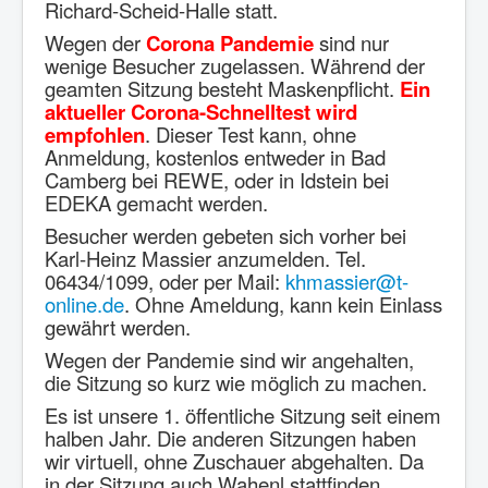
Richard-Scheid-Halle statt.
Newsletter
Wegen der
Corona Pandemie
sind nur
Impressum
wenige Besucher zugelassen. Während der
Datenschutzerklärung
geamten Sitzung besteht Maskenpflicht.
Ein
aktueller Corona-Schnelltest wird
empfohlen
. Dieser Test kann, ohne
Anmeldung, kostenlos entweder in Bad
Camberg bei REWE, oder in Idstein bei
EDEKA gemacht werden.
Besucher werden gebeten sich vorher bei
Karl-Heinz Massier anzumelden. Tel.
06434/1099, oder per Mail:
khmassier@t-
online.de
. Ohne Ameldung, kann kein Einlass
gewährt werden.
Wegen der Pandemie sind wir angehalten,
die Sitzung so kurz wie möglich zu machen.
Es ist unsere 1. öffentliche Sitzung seit einem
halben Jahr. Die anderen Sitzungen haben
wir virtuell, ohne Zuschauer abgehalten. Da
in der Sitzung auch Wahenl stattfinden,