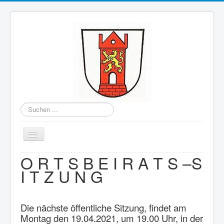
Suchen
...
Toggle
Navigation
O R T S B E I R A T S –S
Home
I T Z U N G
Berichte des Ortsbeirats
Kontakte
Die nächste öffentliche Sitzung, findet am
Ortskalender
Montag den 19.04.2021, um 19.00 Uhr, in der