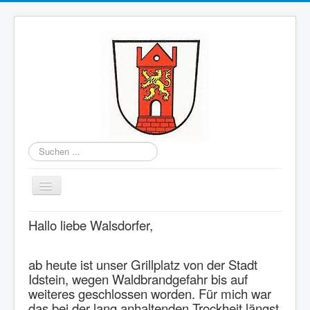
Suchen
...
Toggle
Navigation
Home
Hallo liebe Walsdorfer,
Berichte des Ortsbeirats
ab heute ist unser Grillplatz von der Stadt
Kontakte
Idstein, wegen Waldbrandgefahr bis auf
Ortskalender
weiteres geschlossen worden. Für mich war
das bei der lang anhaltenden Trockheit längst